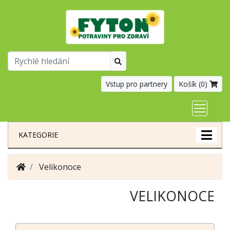
Vstup pro partnery
Košík (
0
)
KATEGORIE
Velikonoce
VELIKONOCE