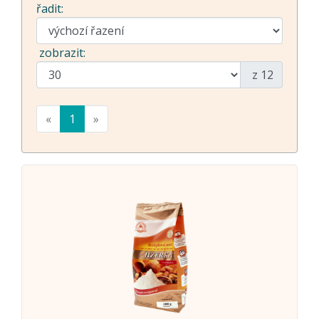
řadit:
zobrazit:
z 12
«
1
»