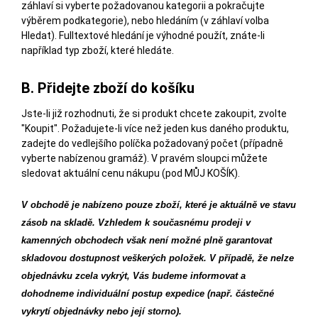
záhlaví si vyberte požadovanou kategorii a pokračujte
výběrem podkategorie), nebo hledáním (v záhlaví volba
Hledat). Fulltextové hledání je výhodné použít, znáte-li
například typ zboží, které hledáte.
B. Přidejte zboží do košíku
Jste-li již rozhodnuti, že si produkt chcete zakoupit, zvolte
"Koupit". Požadujete-li více než jeden kus daného produktu,
zadejte do vedlejšího políčka požadovaný počet (případně
vyberte nabízenou gramáž). V pravém sloupci můžete
sledovat aktuální cenu nákupu (pod MŮJ KOŠÍK).
V obchodě je nabízeno pouze zboží, které je aktuálně ve stavu
zásob na skladě.
Vzhledem k současnému prodeji v
kamenných obchodech však není možné plně garantovat
skladovou dostupnost veškerých položek. V případě, že nelze
objednávku zcela vykrýt, Vás budeme informovat a
dohodneme individuální postup expedice (např. částečné
vykrytí objednávky nebo její storno).