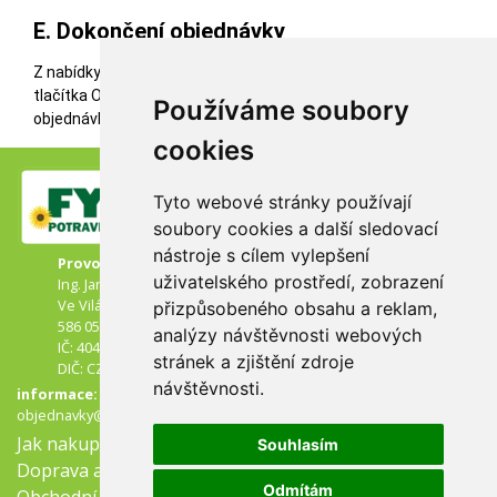
E. Dokončení objednávky
Z nabídky zvolte způsob dodání a platební údaje. Stisknutím
tlačítka Objednat na souhrnu objednávky dokončíte Vaší
Používáme soubory
objednávku. Na Vámi uvedený e-mail přijde její potvrzení.
cookies
Tyto webové stránky používají
soubory cookies a další sledovací
nástroje s cílem vylepšení
Provozovatel:
uživatelského prostředí, zobrazení
Ing. Jaroslav Drejček
Ve Vilách 3
přizpůsobeného obsahu a reklam,
586 05 Jihlava
analýzy návštěvnosti webových
IČ: 40471624
stránek a zjištění zdroje
DIČ: CZ6203270062
návštěvnosti.
informace:
objednavky@fytonjihlava.cz
Jak nakupovat
Souhlasím
Doprava a výdejní místa
Odmítám
Obchodní podmínky