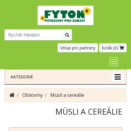
Vstup pro partnery
Košík (
0
)
KATEGORIE
Obiloviny
Müsli a cereálie
MÜSLI A CEREÁLIE