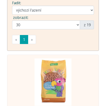
řadit:
zobrazit:
z 19
«
1
»