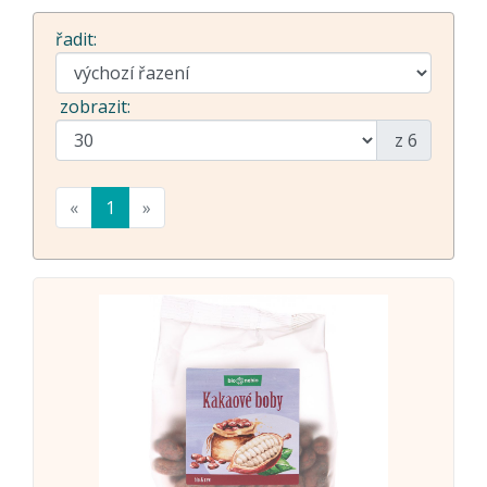
řadit:
zobrazit:
z 6
«
1
»