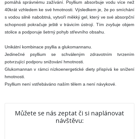
pomáhá správnému zažívání. Psyllium absorbuje vodu více než
40krát vzhledem ke své hmotnosti. Výsledkem je, že po smíchání
s vodou silně nabobtná, vytvoří měkký gel, který ve své absorpční
schopnosti pokračuje ještě v trávicím ústrojí. Tím zvyšuje objem
stolice a podporuje šetrný pohyb střevního obsahu.
Unikátní kombinace psyllia a glukomannanu.
Jedinečné psyllium se schváleným zdravotním tvrzením
potvrzující podporu snižování hmotnosti.
Glukomannan v rámci nízkoenergetické diety přispívá ke snížení
hmotnosti.
Psyllium není vstřebáváno naším tělem a není návykové.
Můžete se nás zeptat či si naplánovat
návštěvu: