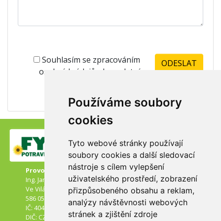
Souhlasím se zpracováním
osobních údajů -
kompletní
znění zde
Používáme soubory
cookies
Tyto webové stránky používají
soubory cookies a další sledovací
nástroje s cílem vylepšení
Provozovatel:
uživatelského prostředí, zobrazení
Ing. Jaroslav Drejček
Ve Vilách 3
přizpůsobeného obsahu a reklam,
586 05 Jihlava
analýzy návštěvnosti webových
IČ: 40471624
stránek a zjištění zdroje
DIČ: CZ6203270062