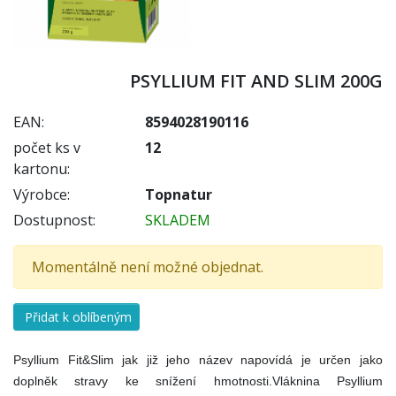
PSYLLIUM FIT AND SLIM 200G
EAN:
8594028190116
počet ks v
12
kartonu:
Výrobce:
Topnatur
Dostupnost:
SKLADEM
Momentálně není možné objednat.
Přidat k oblíbeným
Psyllium Fit&Slim jak již jeho název napovídá je určen jako
doplněk stravy ke snížení hmotnosti.Vláknina Psyllium