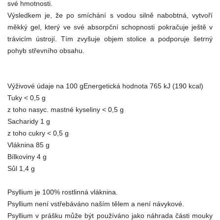
své hmotnosti.
Výsledkem je, že po smíchání s vodou silně nabobtná, vytvoří
měkký gel, který ve své absorpční schopnosti pokračuje ještě v
trávicím ústrojí. Tím zvyšuje objem stolice a podporuje šetrný
pohyb střevního obsahu.
Výživové údaje na 100 gEnergetická hodnota 765 kJ (190 kcal)
Tuky ˂ 0,5 g
z toho nasyc. mastné kyseliny ˂ 0,5 g
Sacharidy 1 g
z toho cukry ˂ 0,5 g
Vláknina 85 g
Bílkoviny 4 g
Sůl 1,4 g
Psyllium je 100% rostlinná vláknina.
Psyllium není vstřebáváno naším tělem a není návykové.
Psyllium v prášku může být používáno jako náhrada části mouky