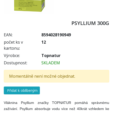
PSYLLIUM 300G
EAN:
8594028190949
počet ks v
12
kartonu:
Výrobce:
Topnatur
Dostupnost:
SKLADEM
Momentálně není možné objednat.
Přidat k oblíbeným
Vláknina Psyllium značky TOPNATUR pomáhá správnému
zažívání. Psyllium absorbuje vodu více než 40krát vzhledem ke