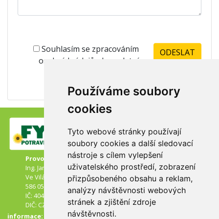
Souhlasím se zpracováním
osobních údajů -
kompletní
znění zde
Používáme soubory
cookies
Tyto webové stránky používají
soubory cookies a další sledovací
nástroje s cílem vylepšení
Provozovatel:
uživatelského prostředí, zobrazení
Ing. Jaroslav Drejček
Ve Vilách 3
přizpůsobeného obsahu a reklam,
586 05 Jihlava
analýzy návštěvnosti webových
IČ: 40471624
stránek a zjištění zdroje
DIČ: CZ6203270062
návštěvnosti.
informace: