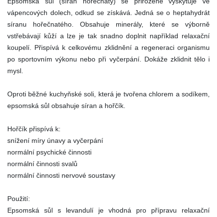
Epsomská sůl (síran hořečnatý) se přirozeně vyskytuje ve
vápencových dolech, odkud se získává. Jedná se o heptahydrát
síranu hořečnatého. Obsahuje minerály, které se výborně
vstřebávají kůží a lze je tak snadno doplnit například relaxační
koupelí. Přispívá k celkovému zklidnění a regeneraci organismu
po sportovním výkonu nebo při vyčerpání. Dokáže zklidnit tělo i
mysl.
Oproti běžné kuchyňské soli, která je tvořena chlorem a sodíkem,
epsomská sůl obsahuje síran a hořčík.
Hořčík přispívá k:
snížení míry únavy a vyčerpání
normální psychické činnosti
normální činnosti svalů
normální činnosti nervové soustavy
Použití:
Epsomská sůl s levandulí je vhodná pro přípravu relaxační