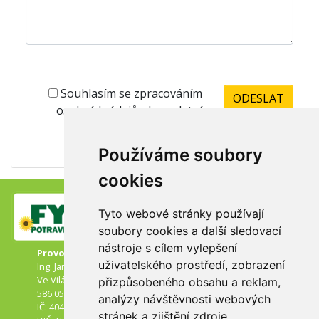
Souhlasím se zpracováním
osobních údajů -
kompletní
znění zde
Používáme soubory
cookies
Tyto webové stránky používají
soubory cookies a další sledovací
nástroje s cílem vylepšení
Provozovatel:
uživatelského prostředí, zobrazení
Ing. Jaroslav Drejček
Ve Vilách 3
přizpůsobeného obsahu a reklam,
586 05 Jihlava
analýzy návštěvnosti webových
IČ: 40471624
stránek a zjištění zdroje